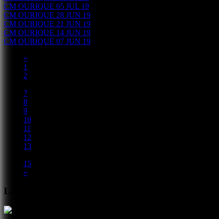
CM OURIQUE 05 JUL 19
CM OURIQUE 28 JUN 19
CM OURIQUE 21 JUN 19
CM OURIQUE 14 JUN 19
CM OURIQUE 07 JUN 19
«
1
2
...
7
8
9
10
11
12
13
14
15
»
Lançamentos Recentes