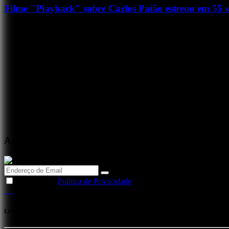
Filme "Playback" sobre Carlos Paião estreou em 55 s
Acabou de tocar...
Li e aceito a
Política de Privacidade
LINKS