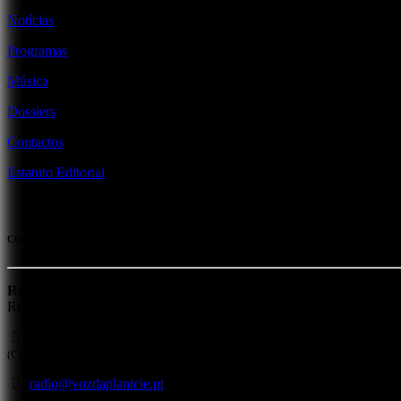
Notícias
Programas
Música
Dossiers
Contactos
Estatuto Editorial
CONTACTOS
Rádio Voz da Planície
Rua da Misericórdia, 4 - 7800-285 Beja
284 311 330
(Chamada para a rede fixa nacional)
radio@vozdaplanicie.pt