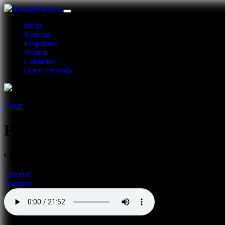
Início
Notícias
Programas
Música
Contactos
Ouvir Emissão
Voltar
Passos do Concelho - Ourique
CM OURIQUE 11 MAR 22
Anterior
Seguinte