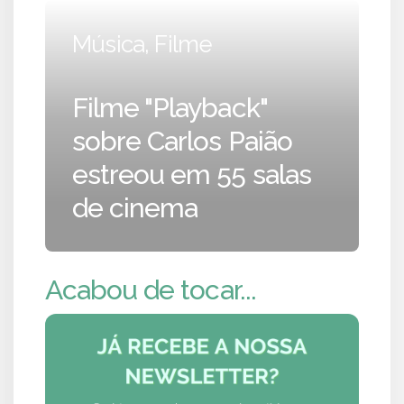
Música, Filme
Filme "Playback"
sobre Carlos Paião
estreou em 55 salas
de cinema
Acabou de tocar...