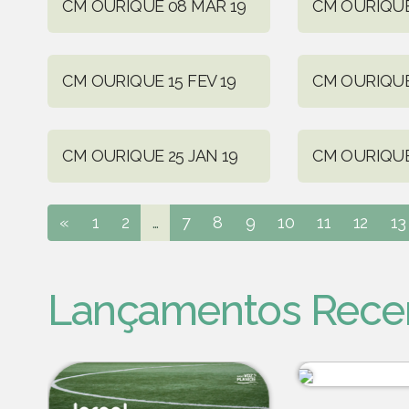
CM OURIQUE 08 MAR 19
CM OURIQUE
CM OURIQUE 15 FEV 19
CM OURIQUE
CM OURIQUE 25 JAN 19
CM OURIQUE 
«
1
2
...
7
8
9
10
11
12
13
Lançamentos Rece