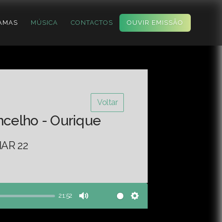
AMAS
MÚSICA
CONTACTOS
OUVIR EMISSÃO
Voltar
ncelho - Ourique
AR 22
21:52
Mute
Settings