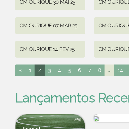
CM OURIQUE 30 MAI 25
CM OURIQUE 
CM OURIQUE 07 MAR 25
CM OURIQUE 
CM OURIQUE 14 FEV 25
CM OURIQUE
«
1
2
3
4
5
6
7
8
...
14
Lançamentos Rece