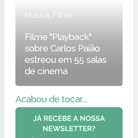
Música, Filme
Filme "Playback"
sobre Carlos Paião
estreou em 55 salas
de cinema
Acabou de tocar...