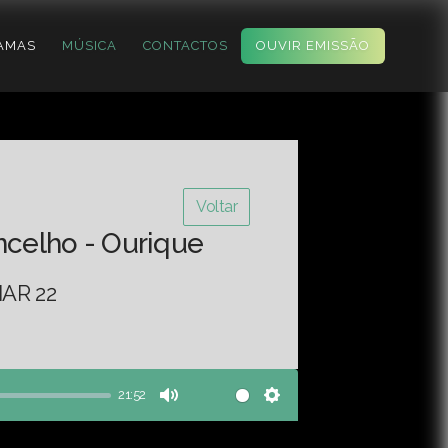
AMAS
MÚSICA
CONTACTOS
OUVIR EMISSÃO
Voltar
ncelho - Ourique
AR 22
21:52
Mute
Settings