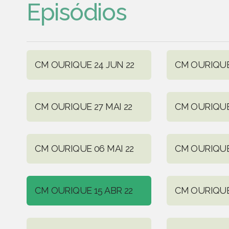
Episódios
CM OURIQUE 24 JUN 22
CM OURIQUE 
CM OURIQUE 27 MAI 22
CM OURIQUE 
CM OURIQUE 06 MAI 22
CM OURIQUE
CM OURIQUE 15 ABR 22
CM OURIQUE 