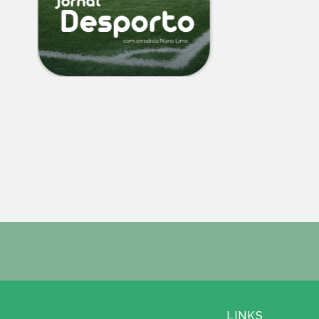
LINKS