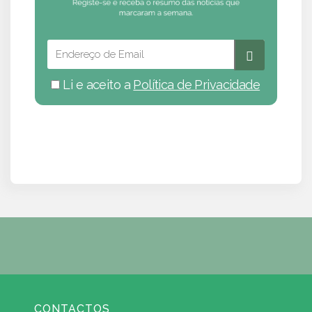
Li e aceito a
Política de Privacidade
CONTACTOS