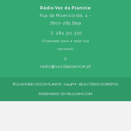
Rádio Voz da Planície
Rua da Misericórdia, 4 -
7800-285 Beja
284 311 330
(Chamada para a rede fixa
nacional)
radio@vozdaplanicie.pt
© 2026 RÁDIO VOZ DA PLANÍCIE - 104.5FM - BEJA | TODOS OS DIREITOS
RESERVADOS. | BY
PAULOAMC.COM