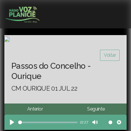
Voltar
Passos do Concelho -
Ourique
CM OURIQUE 01 JUL 22
Anterior
Seguinte
22:27
Play
Mute
Sett