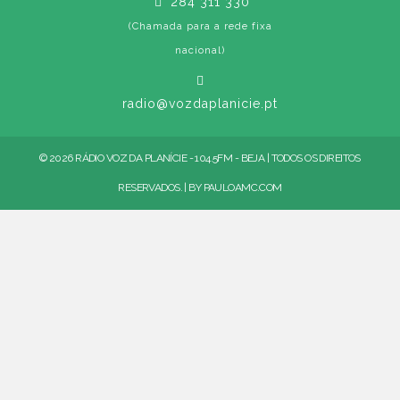
284 311 330
(Chamada para a rede fixa
nacional)
radio@vozdaplanicie.pt
© 2026 RÁDIO VOZ DA PLANÍCIE - 104.5FM - BEJA | TODOS OS DIREITOS
RESERVADOS. | BY
PAULOAMC.COM