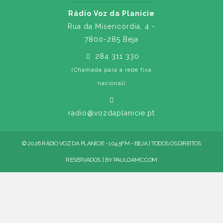
Rádio Voz da Planície
Rua da Misericórdia, 4 -
7800-285 Beja
284 311 330
(Chamada para a rede fixa
nacional)
radio@vozdaplanicie.pt
© 2026 RÁDIO VOZ DA PLANÍCIE - 104.5FM - BEJA | TODOS OS DIREITOS
RESERVADOS. | BY
PAULOAMC.COM