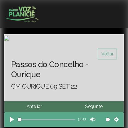
Voltar
Passos do Concelho -
Ourique
CM OURIQUE 09 SET 22
Anterior
Seguinte
24:53
Play
Mute
Sett