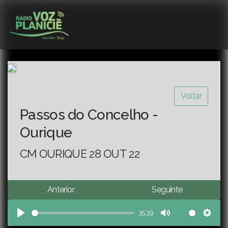
Voltar
Passos do Concelho -
Ourique
CM OURIQUE 28 OUT 22
Anterior
Seguinte
35:39
Play
Mute
Sett