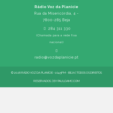
Rádio Voz da Planície
Rua da Misericórdia, 4 -
7800-285 Beja
284 311 330
(Chamada para a rede fixa
nacional)
radio@vozdaplanicie.pt
© 2026 RÁDIO VOZ DA PLANÍCIE - 104.5FM - BEJA | TODOS OS DIREITOS
RESERVADOS. | BY
PAULOAMC.COM