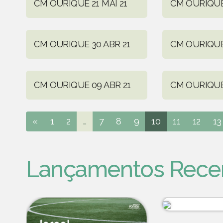
CM OURIQUE 21 MAI 21
CM OURIQUE 
CM OURIQUE 30 ABR 21
CM OURIQUE 
CM OURIQUE 09 ABR 21
CM OURIQUE 
«
1
2
...
7
8
9
10
11
12
13
Lançamentos Rece