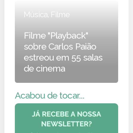
Música, Filme
Filme "Playback"
sobre Carlos Paião
estreou em 55 salas
de cinema
Acabou de tocar...