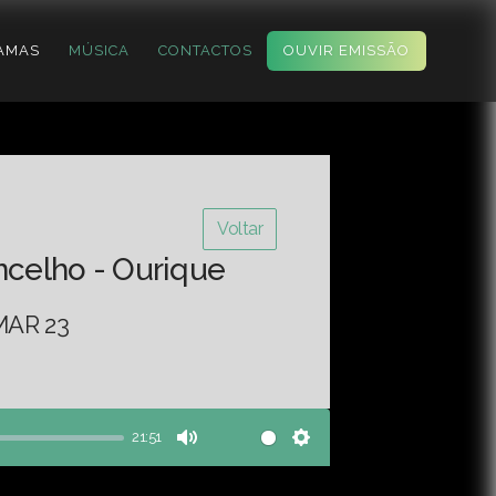
AMAS
MÚSICA
CONTACTOS
OUVIR EMISSÃO
Voltar
ncelho - Ourique
MAR 23
21:51
Mute
Settings