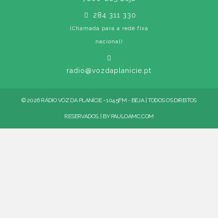
284 311 330
(Chamada para a rede fixa
nacional)
radio@vozdaplanicie.pt
© 2026 RÁDIO VOZ DA PLANÍCIE - 104.5FM - BEJA | TODOS OS DIREITOS
RESERVADOS. | BY
PAULOAMC.COM