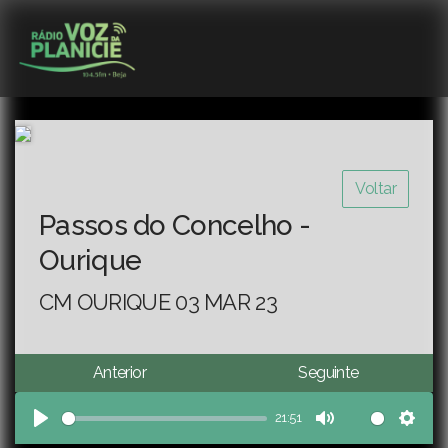
Voltar
Passos do Concelho -
Ourique
CM OURIQUE 03 MAR 23
Anterior
Seguinte
21:51
Play
Mute
Sett