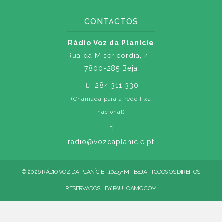
CONTACTOS
Rádio Voz da Planície
Rua da Misericórdia, 4 -
7800-285 Beja
284 311 330
(Chamada para a rede fixa
nacional)
radio@vozdaplanicie.pt
© 2026 RÁDIO VOZ DA PLANÍCIE - 104.5FM - BEJA | TODOS OS DIREITOS
RESERVADOS. | BY
PAULOAMC.COM