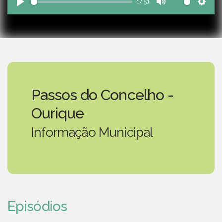
17:51
Play
Mute
Sett
Passos do Concelho -
Ourique
Informação Municipal
Episódios