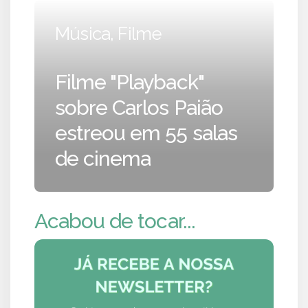
Música, Filme
Filme "Playback"
sobre Carlos Paião
estreou em 55 salas
de cinema
Acabou de tocar...