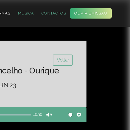
AMAS
MÚSICA
CONTACTOS
OUVIR EMISSÃO
Voltar
ncelho - Ourique
UN 23
16:36
Mute
Settings