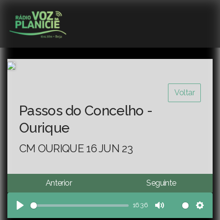
Voltar
Passos do Concelho -
Ourique
CM OURIQUE 16 JUN 23
Anterior
Seguinte
16:36
Play
Mute
Sett