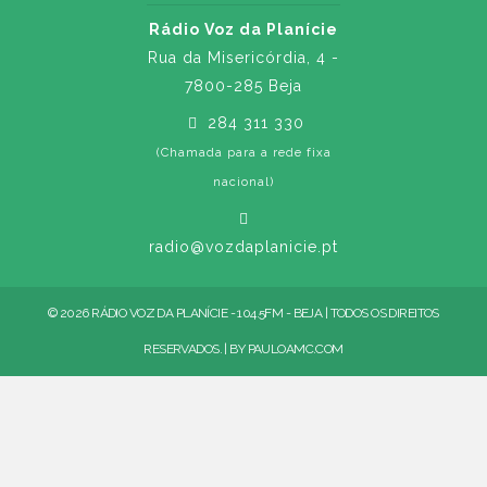
Rádio Voz da Planície
Rua da Misericórdia, 4 -
7800-285 Beja
284 311 330
(Chamada para a rede fixa
nacional)
radio@vozdaplanicie.pt
© 2026 RÁDIO VOZ DA PLANÍCIE - 104.5FM - BEJA | TODOS OS DIREITOS
RESERVADOS. | BY
PAULOAMC.COM