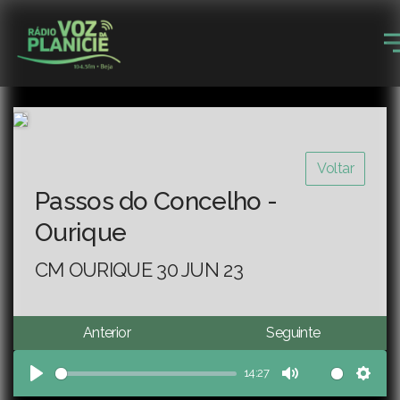
Voltar
Passos do Concelho -
Ourique
CM OURIQUE 30 JUN 23
Anterior
Seguinte
14:27
Play
Mute
Sett