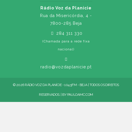
Rádio Voz da Planície
Rua da Misericórdia, 4 -
7800-285 Beja
284 311 330
(Chamada para a rede fixa
nacional)
radio@vozdaplanicie.pt
© 2026 RÁDIO VOZ DA PLANÍCIE - 104.5FM - BEJA | TODOS OS DIREITOS
RESERVADOS. | BY
PAULOAMC.COM