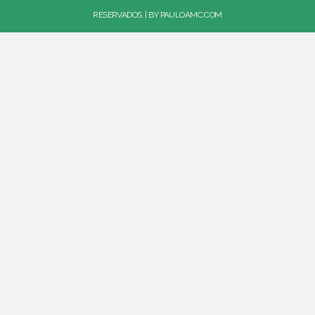
RESERVADOS. | BY
PAULOAMC.COM