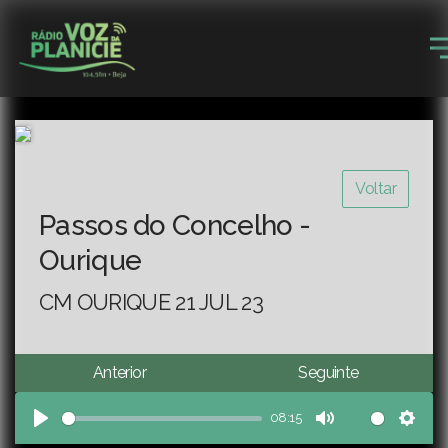
Voltar
Passos do Concelho -
Ourique
CM OURIQUE 21 JUL 23
Anterior
Seguinte
08:15
Play
Mute
Sett