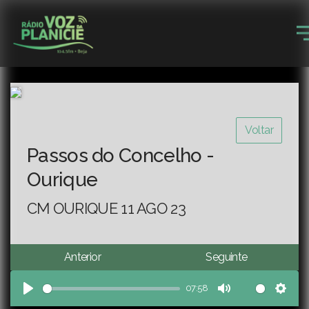
Voltar
Passos do Concelho -
Ourique
CM OURIQUE 11 AGO 23
Anterior
Seguinte
07:58
Play
Mute
Sett