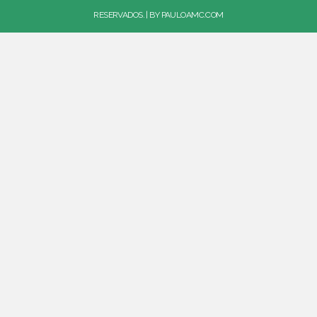
RESERVADOS. | BY
PAULOAMC.COM