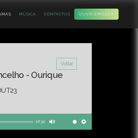
AMAS
MÚSICA
CONTACTOS
OUVIR EMISSÃO
Voltar
ncelho - Ourique
OUT23
16:34
Mute
Settings