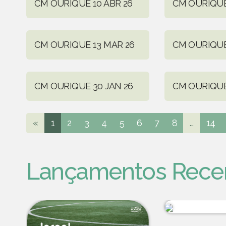
CM OURIQUE 10 ABR 26
CM OURIQUE
CM OURIQUE 13 MAR 26
CM OURIQUE
CM OURIQUE 30 JAN 26
CM OURIQUE
«
1
2
3
4
5
6
7
8
...
14
Lançamentos Rece