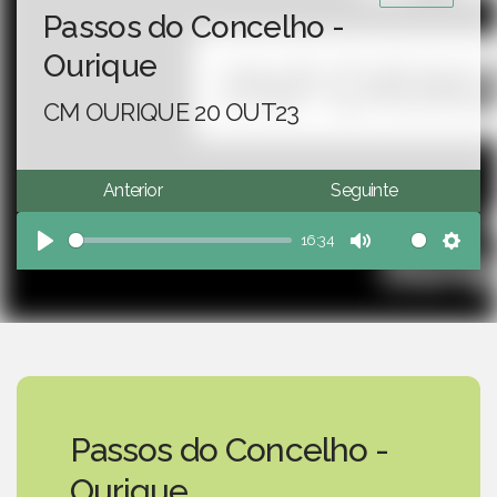
Passos do Concelho -
Ourique
CM OURIQUE 20 OUT23
Anterior
Seguinte
16:34
Play
Mute
Sett
Passos do Concelho -
Ourique