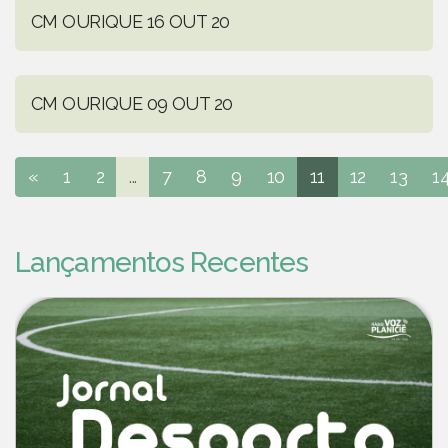
CM OURIQUE 16 OUT 20
CM OURIQUE 09 OUT 20
«
1
2
...
7
8
9
10
11
12
13
1
Lançamentos Recentes