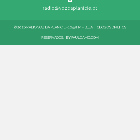
radio@vozdaplanicie.pt
© 2026 RÁDIO VOZ DA PLANÍCIE - 104.5FM - BEJA | TODOS OS DIREITOS
RESERVADOS. | BY
PAULOAMC.COM