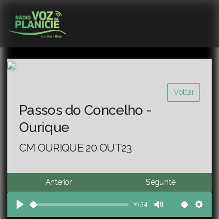
Voltar
Passos do Concelho -
Ourique
CM OURIQUE 20 OUT23
Anterior
Seguinte
16:34
Play
Mute
Sett