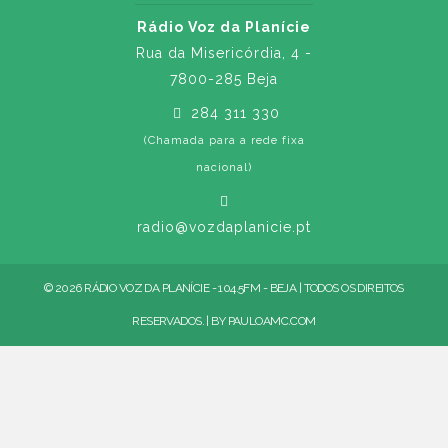
Rádio Voz da Planície
Rua da Misericórdia, 4 -
7800-285 Beja
284 311 330
(Chamada para a rede fixa
nacional)
radio@vozdaplanicie.pt
© 2026 RÁDIO VOZ DA PLANÍCIE - 104.5FM - BEJA | TODOS OS DIREITOS
RESERVADOS. | BY
PAULOAMC.COM