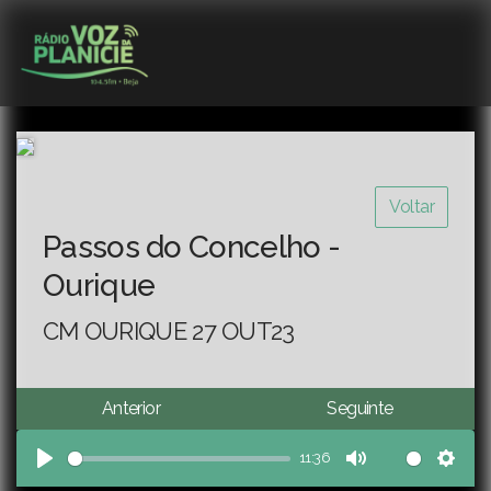
Voltar
Passos do Concelho -
Ourique
CM OURIQUE 27 OUT23
Anterior
Seguinte
11:36
Play
Mute
Sett