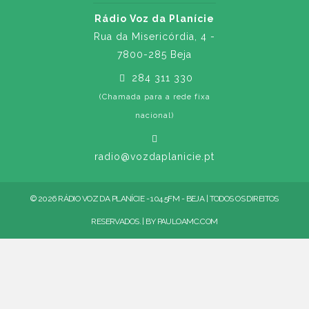
Rádio Voz da Planície
Rua da Misericórdia, 4 -
7800-285 Beja
284 311 330
(Chamada para a rede fixa
nacional)
radio@vozdaplanicie.pt
© 2026 RÁDIO VOZ DA PLANÍCIE - 104.5FM - BEJA | TODOS OS DIREITOS
RESERVADOS. | BY
PAULOAMC.COM