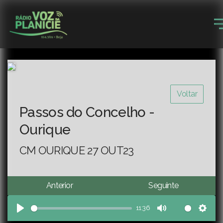
Voltar
Passos do Concelho -
Ourique
CM OURIQUE 27 OUT23
Anterior
Seguinte
11:36
Play
Mute
Sett