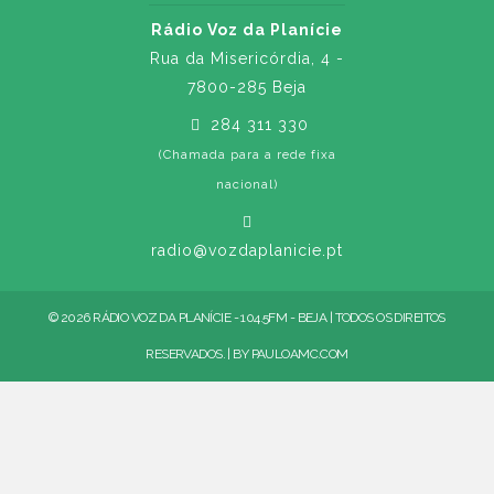
Rádio Voz da Planície
Rua da Misericórdia, 4 -
7800-285 Beja
284 311 330
(Chamada para a rede fixa
nacional)
radio@vozdaplanicie.pt
© 2026 RÁDIO VOZ DA PLANÍCIE - 104.5FM - BEJA | TODOS OS DIREITOS
RESERVADOS. | BY
PAULOAMC.COM