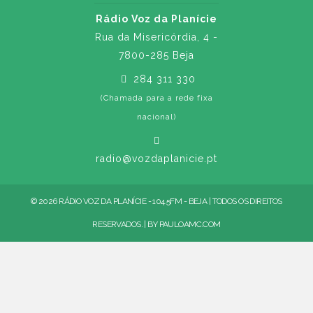
Rádio Voz da Planície
Rua da Misericórdia, 4 -
7800-285 Beja
284 311 330
(Chamada para a rede fixa
nacional)
radio@vozdaplanicie.pt
© 2026 RÁDIO VOZ DA PLANÍCIE - 104.5FM - BEJA | TODOS OS DIREITOS
RESERVADOS. | BY
PAULOAMC.COM