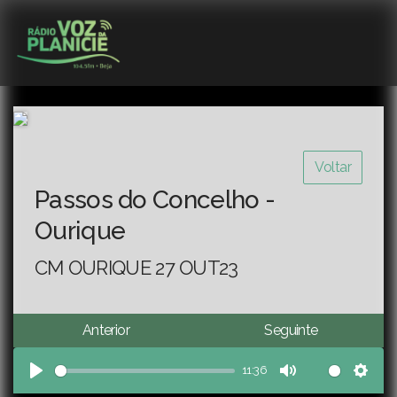
Voltar
Passos do Concelho -
Ourique
CM OURIQUE 27 OUT23
Anterior
Seguinte
11:36
Play
Mute
Sett