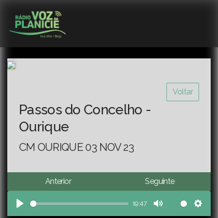
Voltar
Passos do Concelho -
Ourique
CM OURIQUE 03 NOV 23
Anterior
Seguinte
19:47
Play
Mute
Sett