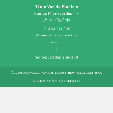
Rádio Voz da Planície
Rua da Misericórdia, 4 -
7800-285 Beja
284 311 330
(Chamada para a rede fixa
nacional)
radio@vozdaplanicie.pt
© 2026 RÁDIO VOZ DA PLANÍCIE - 104.5FM - BEJA | TODOS OS DIREITOS
RESERVADOS. | BY
PAULOAMC.COM