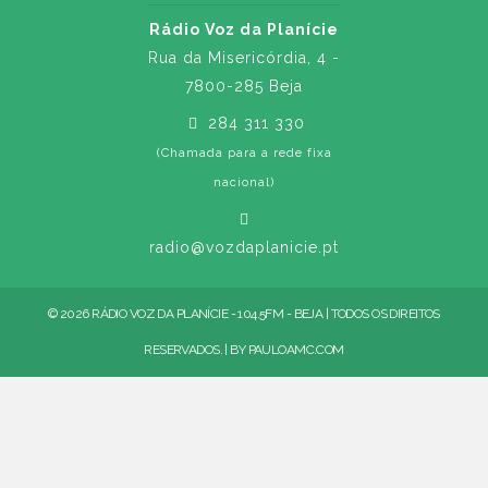
Rádio Voz da Planície
Rua da Misericórdia, 4 -
7800-285 Beja
284 311 330
(Chamada para a rede fixa
nacional)
radio@vozdaplanicie.pt
© 2026 RÁDIO VOZ DA PLANÍCIE - 104.5FM - BEJA | TODOS OS DIREITOS
RESERVADOS. | BY
PAULOAMC.COM