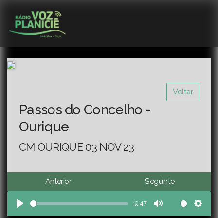
Voltar
Passos do Concelho -
Ourique
CM OURIQUE 03 NOV 23
Anterior
Seguinte
19:47
Play
Mute
Sett