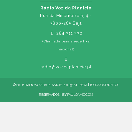
Rádio Voz da Planície
Rua da Misericórdia, 4 -
7800-285 Beja
284 311 330
(Chamada para a rede fixa
nacional)
radio@vozdaplanicie.pt
© 2026 RÁDIO VOZ DA PLANÍCIE - 104.5FM - BEJA | TODOS OS DIREITOS
RESERVADOS. | BY
PAULOAMC.COM