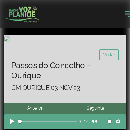
Voltar
Passos do Concelho -
Ourique
CM OURIQUE 03 NOV 23
Anterior
Seguinte
19:47
Play
Mute
Sett