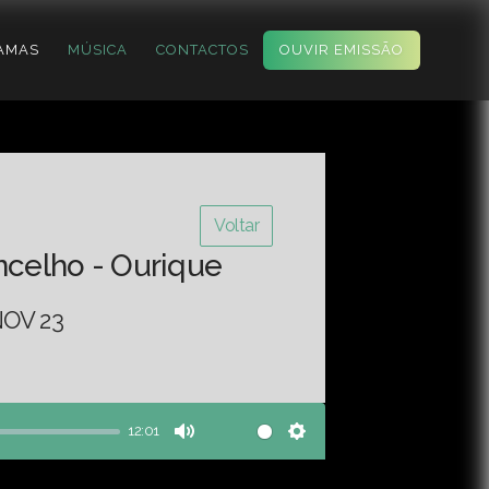
AMAS
MÚSICA
CONTACTOS
OUVIR EMISSÃO
Voltar
ncelho - Ourique
OV 23
12:01
Mute
Settings