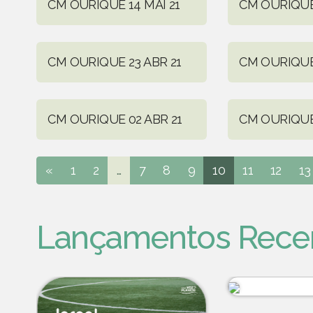
CM OURIQUE 14 MAI 21
CM OURIQUE 
CM OURIQUE 23 ABR 21
CM OURIQUE 
CM OURIQUE 02 ABR 21
CM OURIQUE
«
1
2
...
7
8
9
10
11
12
13
Lançamentos Rece