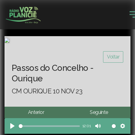
Voltar
Passos do Concelho -
Ourique
CM OURIQUE 10 NOV 23
Anterior
Seguinte
12:01
Play
Mute
Sett