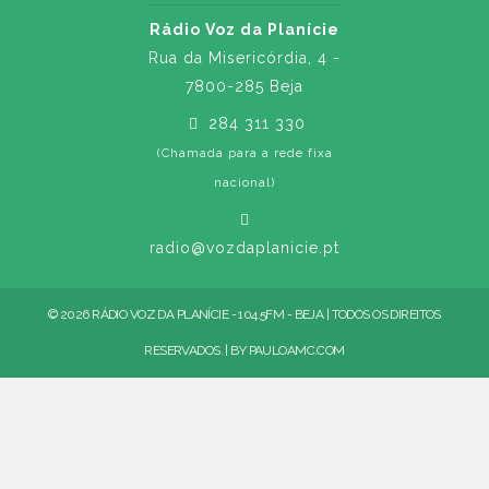
Rádio Voz da Planície
Rua da Misericórdia, 4 -
7800-285 Beja
284 311 330
(Chamada para a rede fixa
nacional)
radio@vozdaplanicie.pt
© 2026 RÁDIO VOZ DA PLANÍCIE - 104.5FM - BEJA | TODOS OS DIREITOS
RESERVADOS. | BY
PAULOAMC.COM