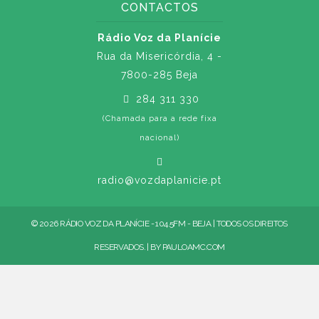
CONTACTOS
Rádio Voz da Planície
Rua da Misericórdia, 4 -
7800-285 Beja
284 311 330
(Chamada para a rede fixa
nacional)
radio@vozdaplanicie.pt
© 2026 RÁDIO VOZ DA PLANÍCIE - 104.5FM - BEJA | TODOS OS DIREITOS
RESERVADOS. | BY
PAULOAMC.COM