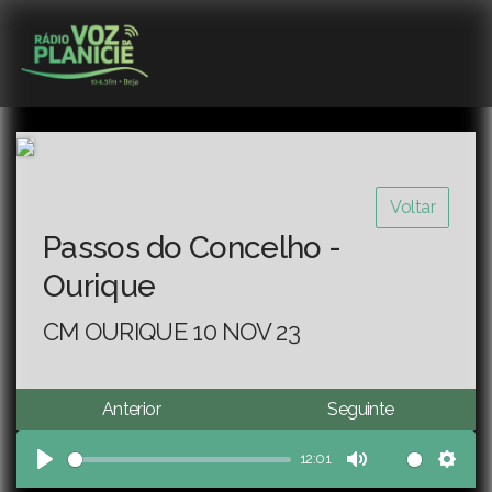
Voltar
Passos do Concelho -
Ourique
CM OURIQUE 10 NOV 23
Anterior
Seguinte
12:01
Play
Mute
Sett