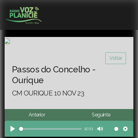
Voltar
Passos do Concelho -
Ourique
CM OURIQUE 10 NOV 23
Anterior
Seguinte
12:01
Play
Mute
Sett