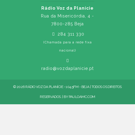
Rádio Voz da Planície
Rua da Misericórdia, 4 -
7800-285 Beja
284 311 330
(Chamada para a rede fixa
nacional)
radio@vozdaplanicie.pt
© 2026 RÁDIO VOZ DA PLANÍCIE - 104.5FM - BEJA | TODOS OS DIREITOS
RESERVADOS. | BY
PAULOAMC.COM