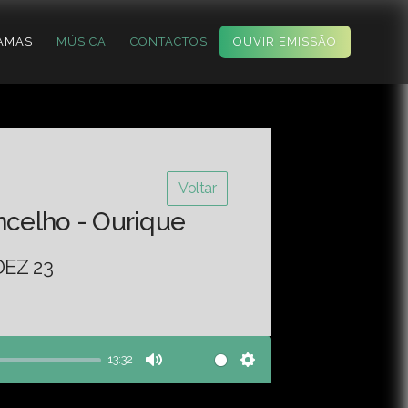
AMAS
MÚSICA
CONTACTOS
OUVIR EMISSÃO
Voltar
ncelho - Ourique
EZ 23
13:32
Mute
Settings