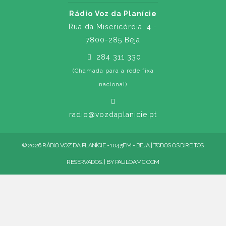
Rádio Voz da Planície
Rua da Misericórdia, 4 -
7800-285 Beja
284 311 330
(Chamada para a rede fixa
nacional)
radio@vozdaplanicie.pt
© 2026 RÁDIO VOZ DA PLANÍCIE - 104.5FM - BEJA | TODOS OS DIREITOS
RESERVADOS. | BY
PAULOAMC.COM