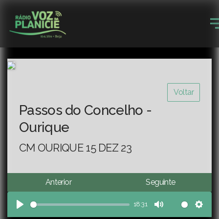
Voltar
Passos do Concelho -
Ourique
CM OURIQUE 15 DEZ 23
Anterior
Seguinte
18:31
Play
Mute
Sett