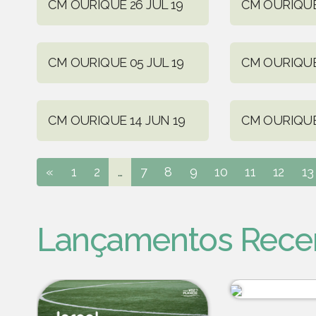
CM OURIQUE 26 JUL 19
CM OURIQUE 
CM OURIQUE 05 JUL 19
CM OURIQUE
CM OURIQUE 14 JUN 19
CM OURIQUE
«
1
2
...
7
8
9
10
11
12
13
Lançamentos Rece