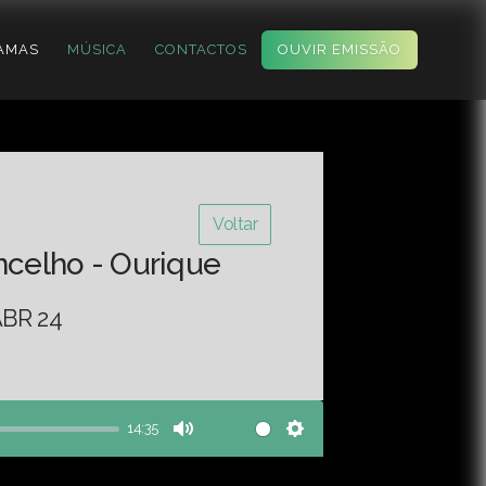
AMAS
MÚSICA
CONTACTOS
OUVIR EMISSÃO
Voltar
ncelho - Ourique
BR 24
14:35
Mute
Settings