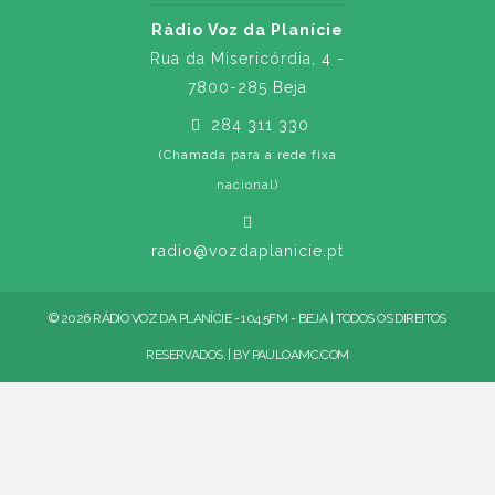
Rádio Voz da Planície
Rua da Misericórdia, 4 -
7800-285 Beja
284 311 330
(Chamada para a rede fixa
nacional)
radio@vozdaplanicie.pt
© 2026 RÁDIO VOZ DA PLANÍCIE - 104.5FM - BEJA | TODOS OS DIREITOS
RESERVADOS. | BY
PAULOAMC.COM