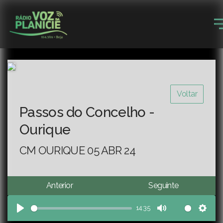
Voltar
Passos do Concelho -
Ourique
CM OURIQUE 05 ABR 24
Anterior
Seguinte
14:35
Play
Mute
Sett