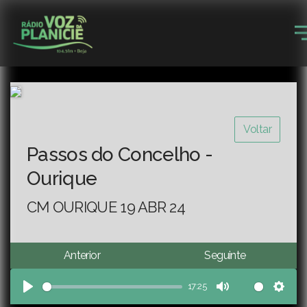
Voltar
Passos do Concelho -
Ourique
CM OURIQUE 19 ABR 24
Anterior
Seguinte
17:25
Play
Mute
Sett