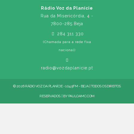
Rádio Voz da Planície
Rua da Misericórdia, 4 -
7800-285 Beja
284 311 330
(Chamada para a rede fixa
nacional)
radio@vozdaplanicie.pt
© 2026 RÁDIO VOZ DA PLANÍCIE - 104.5FM - BEJA | TODOS OS DIREITOS
RESERVADOS. | BY
PAULOAMC.COM