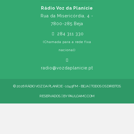
Rádio Voz da Planície
Rua da Misericórdia, 4 -
7800-285 Beja
284 311 330
(Chamada para a rede fixa
nacional)
radio@vozdaplanicie.pt
© 2026 RÁDIO VOZ DA PLANÍCIE - 104.5FM - BEJA | TODOS OS DIREITOS
RESERVADOS. | BY
PAULOAMC.COM