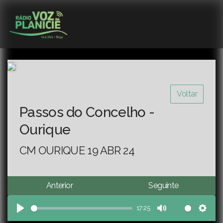
Voltar
Passos do Concelho -
Ourique
CM OURIQUE 19 ABR 24
Anterior
Seguinte
17:25
Play
Mute
Sett