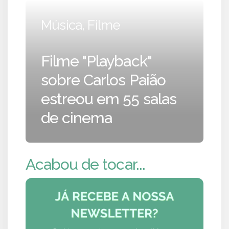
Música, Filme
Filme "Playback"
sobre Carlos Paião
estreou em 55 salas
de cinema
Acabou de tocar...