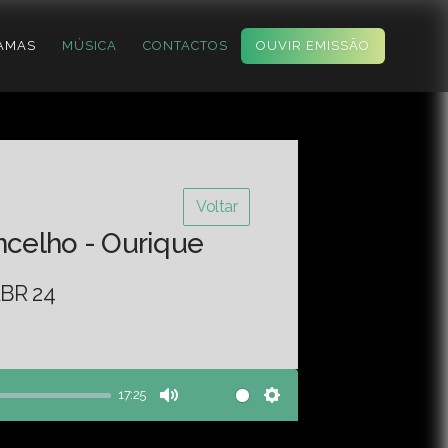
AMAS
MÚSICA
CONTACTOS
OUVIR EMISSÃO
Voltar
ncelho - Ourique
BR 24
17:25
Mute
Settings