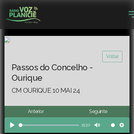
Voltar
Passos do Concelho -
Ourique
CM OURIQUE 10 MAI 24
Anterior
Seguinte
15:30
Play
Mute
Sett