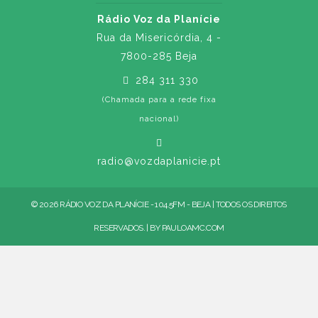
Rádio Voz da Planície
Rua da Misericórdia, 4 -
7800-285 Beja
284 311 330
(Chamada para a rede fixa
nacional)
radio@vozdaplanicie.pt
© 2026 RÁDIO VOZ DA PLANÍCIE - 104.5FM - BEJA | TODOS OS DIREITOS
RESERVADOS. | BY
PAULOAMC.COM