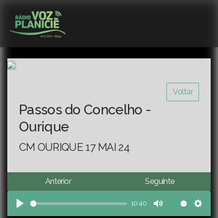
Voltar
Passos do Concelho -
Ourique
CM OURIQUE 17 MAI 24
Anterior
Seguinte
10:40
Play
Mute
Sett