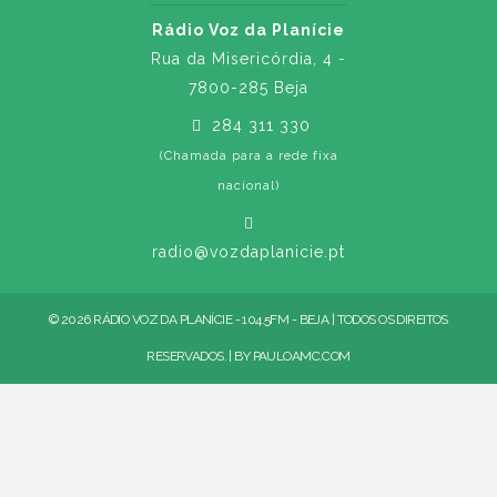
Rádio Voz da Planície
Rua da Misericórdia, 4 -
7800-285 Beja
284 311 330
(Chamada para a rede fixa
nacional)
radio@vozdaplanicie.pt
© 2026 RÁDIO VOZ DA PLANÍCIE - 104.5FM - BEJA | TODOS OS DIREITOS
RESERVADOS. | BY
PAULOAMC.COM