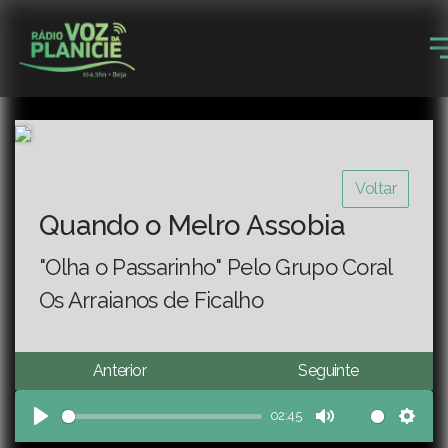
Voltar
Quando o Melro Assobia
"Olha o Passarinho" Pelo Grupo Coral
Os Arraianos de Ficalho
Anterior
Seguinte
02:45
Play
Mute
Sett