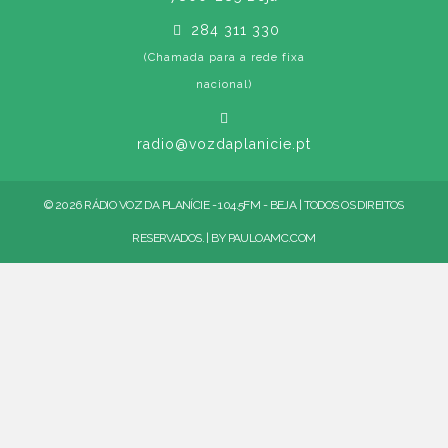
284 311 330
(Chamada para a rede fixa
nacional)
radio@vozdaplanicie.pt
© 2026 RÁDIO VOZ DA PLANÍCIE - 104.5FM - BEJA | TODOS OS DIREITOS
RESERVADOS. | BY
PAULOAMC.COM