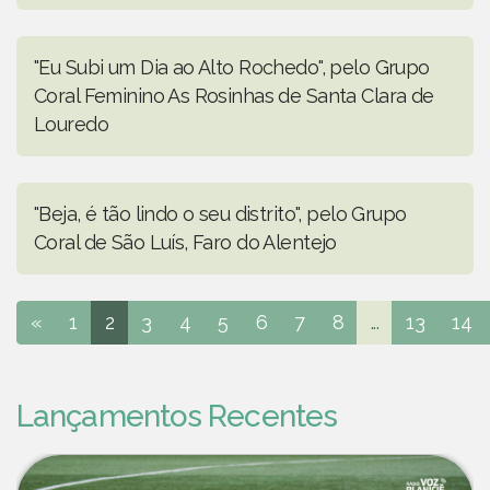
"Eu Subi um Dia ao Alto Rochedo", pelo Grupo
Coral Feminino As Rosinhas de Santa Clara de
Louredo
"Beja, é tão lindo o seu distrito", pelo Grupo
Coral de São Luís, Faro do Alentejo
«
1
2
3
4
5
6
7
8
...
13
14
Lançamentos Recentes