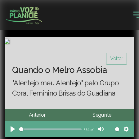
Voltar
Quando o Melro Assobia
"Alentejo meu Alentejo" pelo Grupo
Coral Feminino Brisas do Guadiana
Anterior
Seguinte
03:57
Play
Mute
Sett