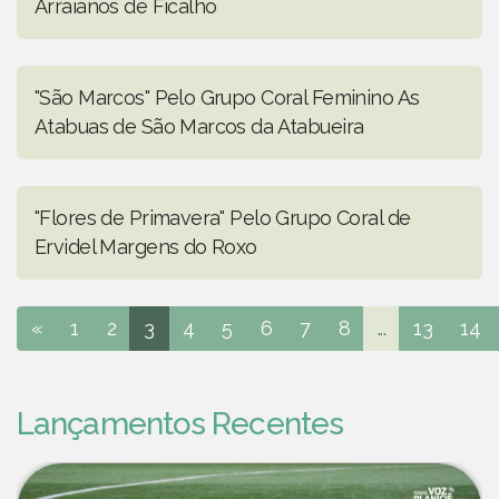
Arraianos de Ficalho
"São Marcos" Pelo Grupo Coral Feminino As
Atabuas de São Marcos da Atabueira
"Flores de Primavera" Pelo Grupo Coral de
Ervidel Margens do Roxo
«
1
2
3
4
5
6
7
8
...
13
14
Lançamentos Recentes