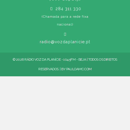
284 311 330
(Chamada para a rede fixa
nacional)
radio@vozdaplanicie.pt
© 2026 RÁDIO VOZ DA PLANÍCIE - 104.5FM - BEJA | TODOS OS DIREITOS
RESERVADOS. | BY
PAULOAMC.COM