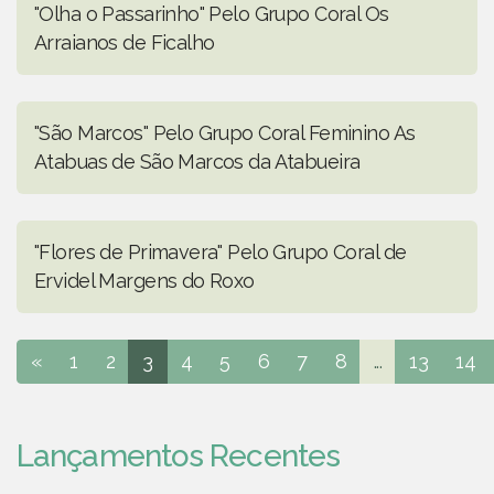
"Olha o Passarinho" Pelo Grupo Coral Os
Arraianos de Ficalho
"São Marcos" Pelo Grupo Coral Feminino As
Atabuas de São Marcos da Atabueira
"Flores de Primavera" Pelo Grupo Coral de
Ervidel Margens do Roxo
«
1
2
3
4
5
6
7
8
...
13
14
Lançamentos Recentes