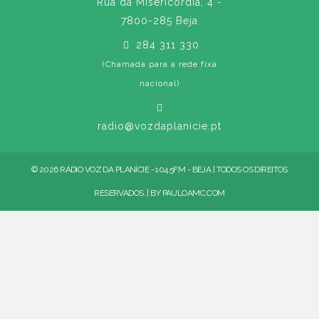
Rua da Misericórdia, 4 -
7800-285 Beja
284 311 330
(Chamada para a rede fixa
nacional)
radio@vozdaplanicie.pt
© 2026 RÁDIO VOZ DA PLANÍCIE - 104.5FM - BEJA | TODOS OS DIREITOS
RESERVADOS. | BY
PAULOAMC.COM