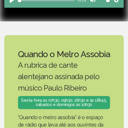
04:54
Play
Mute
Sett
Quando o Melro Assobia
A rubrica de cante
alentejano assinada pelo
músico Paulo Ribeiro
Sexta-feira às 07h30, 09h30, 16h30 e às 18h45,
sábados e domingos às 10h30
“Quando o melro assobia” é o espaço
de rádio que leva até aos ouvintes da