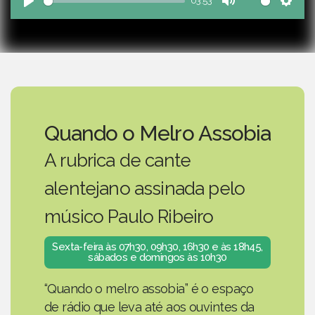
03:53
Play
Mute
Sett
Quando o Melro Assobia
A rubrica de cante
alentejano assinada pelo
músico Paulo Ribeiro
Sexta-feira às 07h30, 09h30, 16h30 e às 18h45,
sábados e domingos às 10h30
“Quando o melro assobia” é o espaço
de rádio que leva até aos ouvintes da