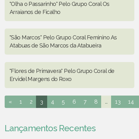
"Olha o Passarinho" Pelo Grupo Coral Os
Arraianos de Ficalho
"São Marcos" Pelo Grupo Coral Feminino As
Atabuas de São Marcos da Atabueira
"Flores de Primavera" Pelo Grupo Coral de
Ervidel Margens do Roxo
«
1
2
3
4
5
6
7
8
...
13
14
Lançamentos Recentes