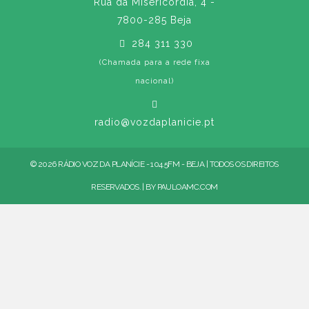
Rua da Misericórdia, 4 -
7800-285 Beja
284 311 330
(Chamada para a rede fixa
nacional)
radio@vozdaplanicie.pt
© 2026 RÁDIO VOZ DA PLANÍCIE - 104.5FM - BEJA | TODOS OS DIREITOS
RESERVADOS. | BY
PAULOAMC.COM