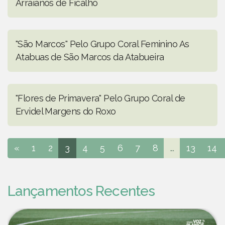
Arraianos de Ficalho
"São Marcos" Pelo Grupo Coral Feminino As
Atabuas de São Marcos da Atabueira
"Flores de Primavera" Pelo Grupo Coral de
Ervidel Margens do Roxo
«
1
2
3
4
5
6
7
8
...
13
14
Lançamentos Recentes