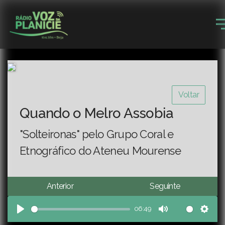
Voltar
Quando o Melro Assobia
"Solteironas" pelo Grupo Coral e
Etnográfico do Ateneu Mourense
Anterior
Seguinte
06:49
Play
Mute
Sett