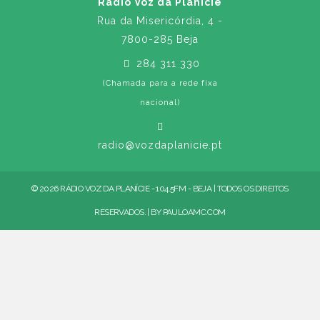
Rádio Voz da Planície
Rua da Misericórdia, 4 -
7800-285 Beja
284 311 330
(Chamada para a rede fixa
nacional)
radio@vozdaplanicie.pt
© 2026 RÁDIO VOZ DA PLANÍCIE - 104.5FM - BEJA | TODOS OS DIREITOS
RESERVADOS. | BY
PAULOAMC.COM