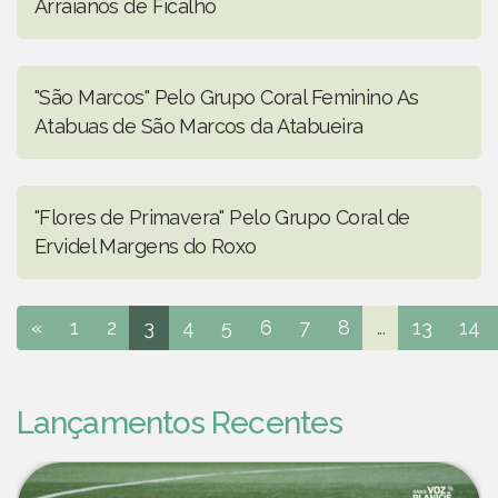
Arraianos de Ficalho
"São Marcos" Pelo Grupo Coral Feminino As
Atabuas de São Marcos da Atabueira
"Flores de Primavera" Pelo Grupo Coral de
Ervidel Margens do Roxo
«
1
2
3
4
5
6
7
8
...
13
14
Lançamentos Recentes