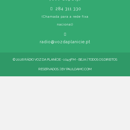
284 311 330
(Chamada para a rede fixa
nacional)
radio@vozdaplanicie.pt
© 2026 RÁDIO VOZ DA PLANÍCIE - 104.5FM - BEJA | TODOS OS DIREITOS
RESERVADOS. | BY
PAULOAMC.COM