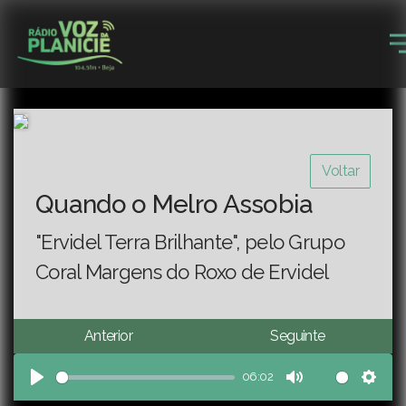
Voltar
Quando o Melro Assobia
"Ervidel Terra Brilhante", pelo Grupo
Coral Margens do Roxo de Ervidel
Anterior
Seguinte
06:02
Play
Mute
Sett