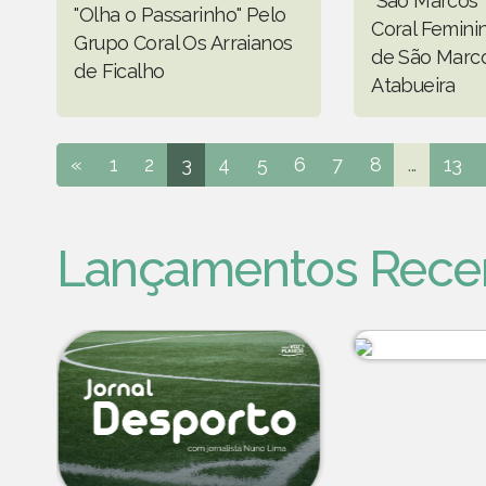
"São Marcos"
"Olha o Passarinho" Pelo
Coral Femini
Grupo Coral Os Arraianos
de São Marc
de Ficalho
Atabueira
«
1
2
3
4
5
6
7
8
...
13
Lançamentos Rece