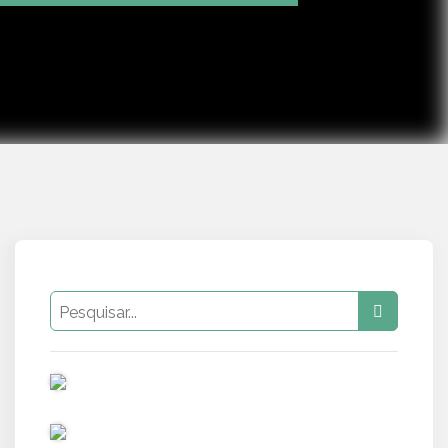
Mute
Settings
PUB
PUB