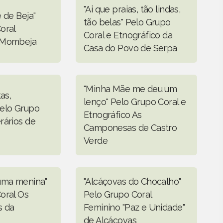
"Ai que praias, tão lindas,
 de Beja"
tão belas" Pelo Grupo
oral
Coral e Etnográfico da
 Mombeja
Casa do Povo de Serpa
"Minha Mãe me deu um
as,
lenço" Pelo Grupo Coral e
elo Grupo
Etnográfico As
rários de
Camponesas de Castro
Verde
uma menina"
"Alcáçovas do Chocalho"
oral Os
Pelo Grupo Coral
s da
Feminino "Paz e Unidade"
de Alcáçovas