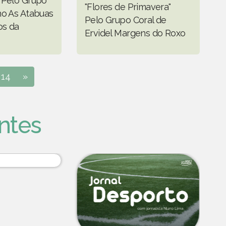
 Pelo Grupo
"Flores de Primavera"
no As Atabuas
Pelo Grupo Coral de
os da
Ervidel Margens do Roxo
14
»
ntes