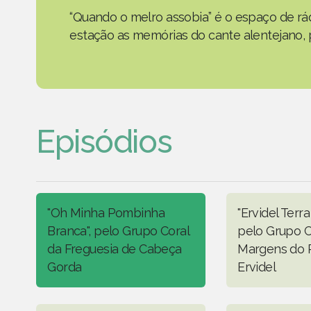
“Quando o melro assobia” é o espaço de rád
estação as memórias do cante alentejano, p
Episódios
"Oh Minha Pombinha
"Ervidel Terra
Branca", pelo Grupo Coral
pelo Grupo C
da Freguesia de Cabeça
Margens do 
Gorda
Ervidel