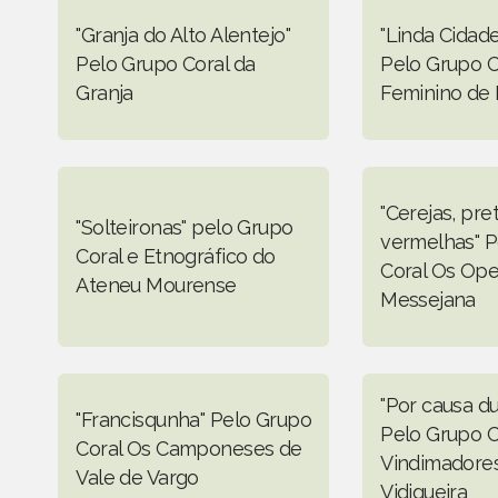
"Granja do Alto Alentejo"
"Linda Cidade
Pelo Grupo Coral da
Pelo Grupo C
Granja
Feminino de
"Cerejas, pret
"Solteironas" pelo Grupo
vermelhas" P
Coral e Etnográfico do
Coral Os Ope
Ateneu Mourense
Messejana
"Por causa d
"Francisqunha" Pelo Grupo
Pelo Grupo C
Coral Os Camponeses de
Vindimadore
Vale de Vargo
Vidigueira