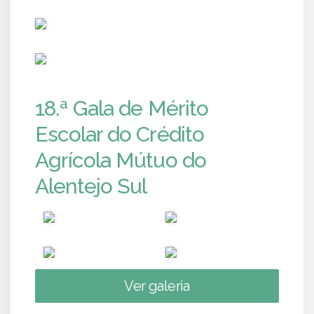
PUB
PUB
18.ª Gala de Mérito
Escolar do Crédito
Agrícola Mútuo do
Alentejo Sul
Ver galeria