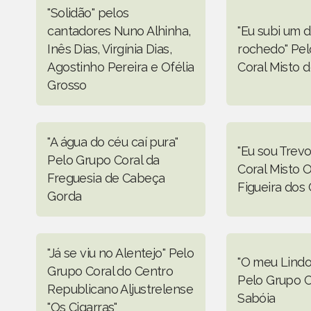
"Solidão" pelos
cantadores Nuno Alhinha,
"Eu subi um d
Inês Dias, Virgínia Dias,
rochedo" Pe
Agostinho Pereira e Ofélia
Coral Misto 
Grosso
"A água do céu caí pura"
"Eu sou Trev
Pelo Grupo Coral da
Coral Misto O
Freguesia de Cabeça
Figueira dos 
Gorda
"Já se viu no Alentejo" Pelo
"O meu Lindo
Grupo Coral do Centro
Pelo Grupo C
Republicano Aljustrelense
Sabóia
"Os Cigarras"