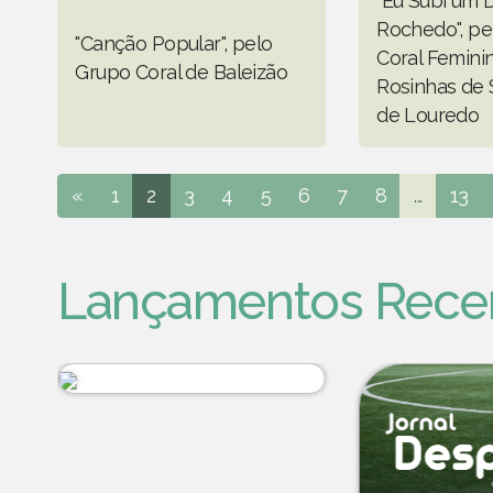
"Eu Subi um D
Rochedo", pe
"Canção Popular", pelo
Coral Femini
Grupo Coral de Baleizão
Rosinhas de 
de Louredo
«
1
2
3
4
5
6
7
8
...
13
Lançamentos Rece