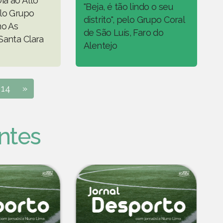
ia ao Alto
"Beja, é tão lindo o seu
lo Grupo
distrito", pelo Grupo Coral
no As
de São Luís, Faro do
Santa Clara
Alentejo
14
»
ntes