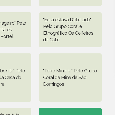
"Eu já estava D'abalada"
nageiro" Pelo
Pelo Grupo Coral e
ntares
Etnográfico Os Ceifeiros
 Portel
de Cuba
 bonita" Pelo
"Terra Mineira" Pelo Grupo
da Casa do
Coral da Mina de São
ra
Domingos