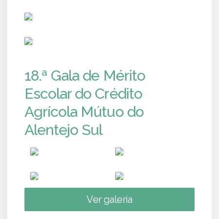
PUB
PUB
18.ª Gala de Mérito
Escolar do Crédito
Agrícola Mútuo do
Alentejo Sul
Ver galeria