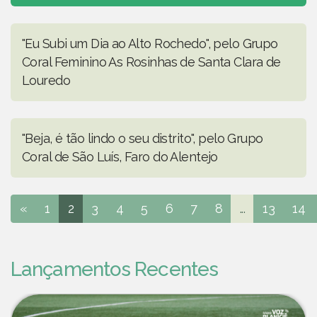
"Eu Subi um Dia ao Alto Rochedo", pelo Grupo
Coral Feminino As Rosinhas de Santa Clara de
Louredo
"Beja, é tão lindo o seu distrito", pelo Grupo
Coral de São Luís, Faro do Alentejo
«
1
2
3
4
5
6
7
8
...
13
14
Lançamentos Recentes