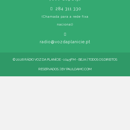
284 311 330
(Chamada para a rede fixa
nacional)
radio@vozdaplanicie.pt
© 2026 RÁDIO VOZ DA PLANÍCIE - 104.5FM - BEJA | TODOS OS DIREITOS
RESERVADOS. | BY
PAULOAMC.COM