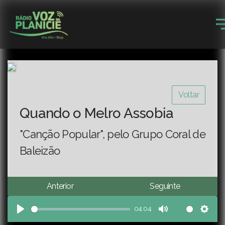
Voltar
Quando o Melro Assobia
"Canção Popular", pelo Grupo Coral de
Baleizão
Anterior
Seguinte
04:04
Play
Mute
Sett