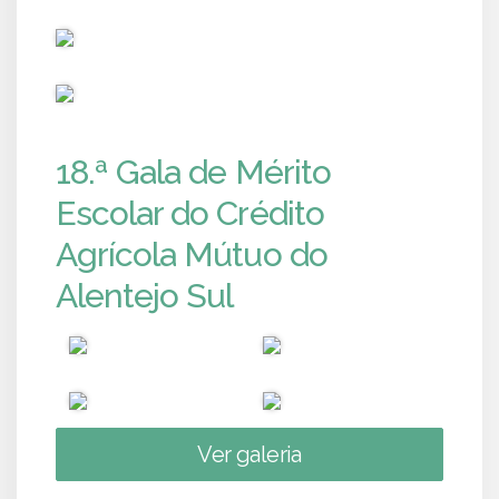
PUB
PUB
18.ª Gala de Mérito
Escolar do Crédito
Agrícola Mútuo do
Alentejo Sul
Ver galeria