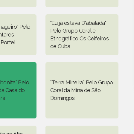
"Eu já estava D'abalada"
nageiro" Pelo
Pelo Grupo Coral e
ntares
Etnográfico Os Ceifeiros
 Portel
de Cuba
 bonita" Pelo
"Terra Mineira" Pelo Grupo
da Casa do
Coral da Mina de São
ra
Domingos