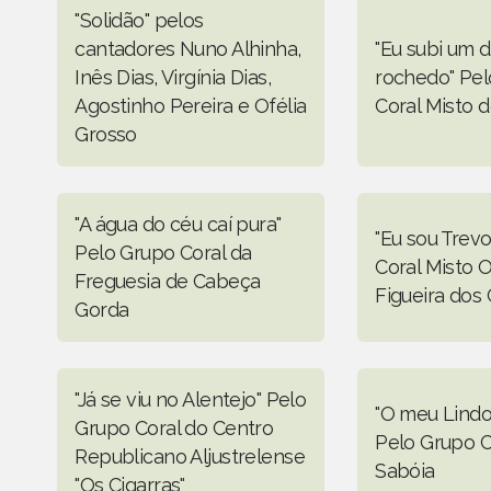
"Solidão" pelos
cantadores Nuno Alhinha,
"Eu subi um d
Inês Dias, Virgínia Dias,
rochedo" Pe
Agostinho Pereira e Ofélia
Coral Misto 
Grosso
"A água do céu caí pura"
"Eu sou Trev
Pelo Grupo Coral da
Coral Misto O
Freguesia de Cabeça
Figueira dos 
Gorda
"Já se viu no Alentejo" Pelo
"O meu Lindo
Grupo Coral do Centro
Pelo Grupo C
Republicano Aljustrelense
Sabóia
"Os Cigarras"