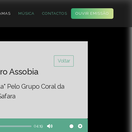
AMAS
MÚSICA
CONTACTOS
OUVIR EMISSÃO
Voltar
ro Assobia
ta" Pelo Grupo Coral da
Safara
04:19