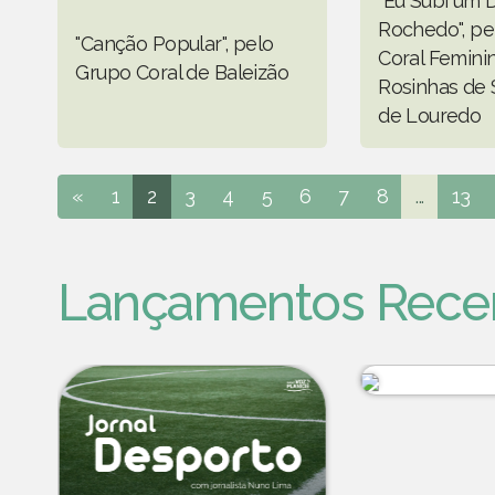
"Eu Subi um D
Rochedo", pe
"Canção Popular", pelo
Coral Femini
Grupo Coral de Baleizão
Rosinhas de 
de Louredo
«
1
2
3
4
5
6
7
8
...
13
Lançamentos Rece