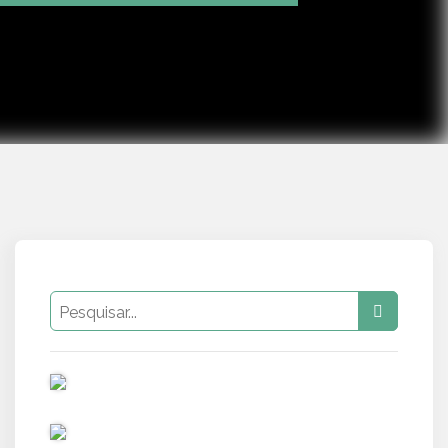
Mute
Settings
PUB
PUB