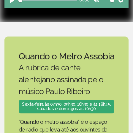
03:08
Play
Mute
Sett
Quando o Melro Assobia
A rubrica de cante
alentejano assinada pelo
músico Paulo Ribeiro
Sexta-feira às 07h30, 09h30, 16h30 e às 18h45,
sábados e domingos às 10h30
“Quando o melro assobia” é o espaço
de rádio que leva até aos ouvintes da