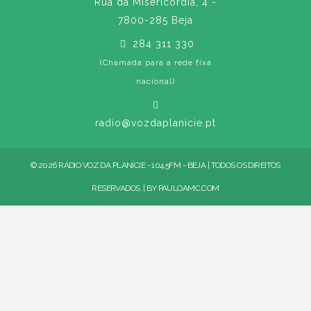
Rua da Misericórdia, 4 -
7800-285 Beja
284 311 330
(Chamada para a rede fixa
nacional)
radio@vozdaplanicie.pt
© 2026 RÁDIO VOZ DA PLANÍCIE - 104.5FM - BEJA | TODOS OS DIREITOS
RESERVADOS. | BY
PAULOAMC.COM