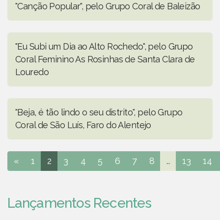
"Canção Popular", pelo Grupo Coral de Baleizão
"Eu Subi um Dia ao Alto Rochedo", pelo Grupo
Coral Feminino As Rosinhas de Santa Clara de
Louredo
"Beja, é tão lindo o seu distrito", pelo Grupo
Coral de São Luís, Faro do Alentejo
«
1
2
3
4
5
6
7
8
...
13
14
Lançamentos Recentes