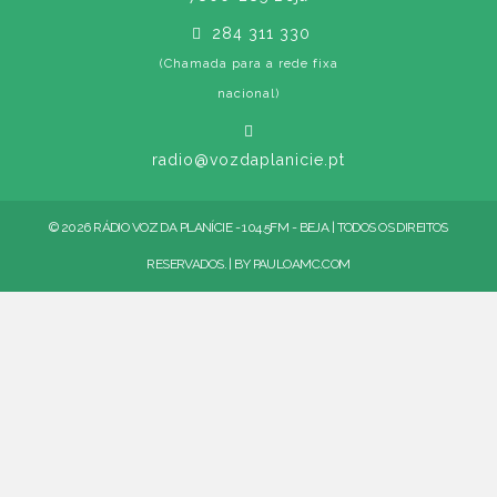
284 311 330
(Chamada para a rede fixa
nacional)
radio@vozdaplanicie.pt
© 2026 RÁDIO VOZ DA PLANÍCIE - 104.5FM - BEJA | TODOS OS DIREITOS
RESERVADOS. | BY
PAULOAMC.COM