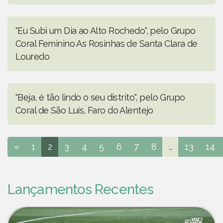
"Eu Subi um Dia ao Alto Rochedo", pelo Grupo
Coral Feminino As Rosinhas de Santa Clara de
Louredo
"Beja, é tão lindo o seu distrito", pelo Grupo
Coral de São Luís, Faro do Alentejo
«
1
2
3
4
5
6
7
8
...
13
14
Lançamentos Recentes