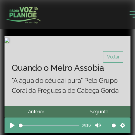
Voltar
Quando o Melro Assobia
"A água do céu caí pura" Pelo Grupo
Coral da Freguesia de Cabeça Gorda
Anterior
Seguinte
05:18
Play
Mute
Sett